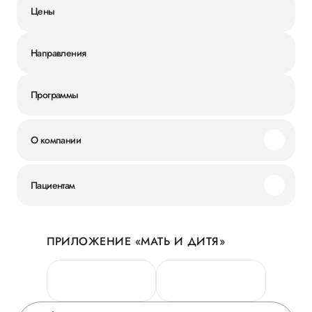
Цены
Направления
Программы
О компании
Миссия и ценности
Пациентам
Наши преимущества
Акции
История
ПРИЛОЖЕНИЕ «МАТЬ И ДИТЯ»
Личный кабинет
Новости
Персональные данные
Руководство
Горячая линия качества
Сотрудничество