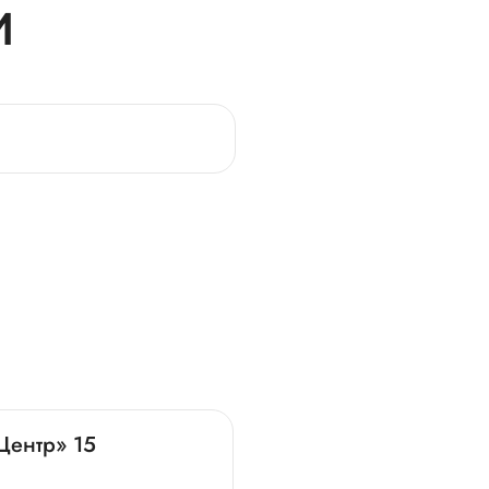
И
ентр» 15