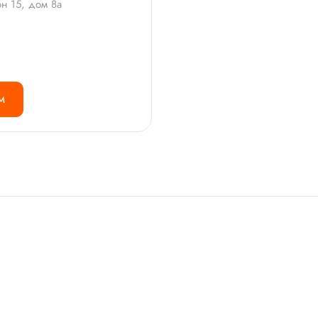
он 15, дом 8а
М